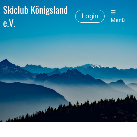
Skiclub Königsland
Login
e.V.
Menü